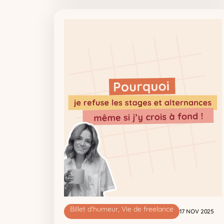
Billet d'humeur
,
Vie de freelance
17 NOV 2025