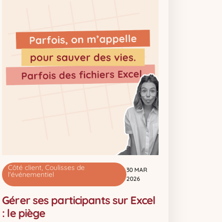
Côté client
,
Coulisses de
30 MAR
l'événementiel
2026
Gérer ses participants sur Excel
: le piège